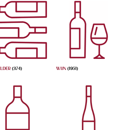
ELDER
(374)
WIJN
(1951)