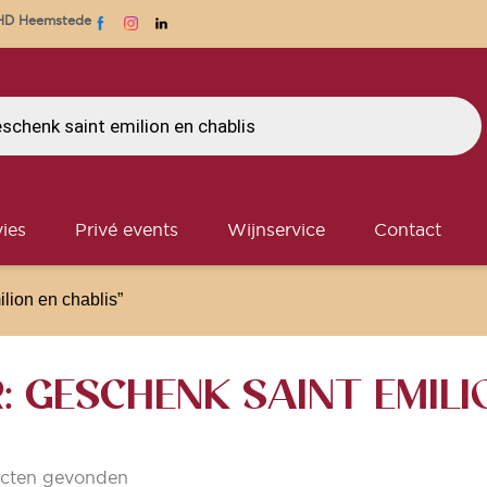
1 HD Heemstede
ies
Privé events
Wijnservice
Contact
lion en chablis”
 GESCHENK SAINT EMILI
cten gevonden