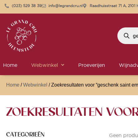
(023) 529 38 39
info@legrandcru.nl
Raadhuisstraat 71 A, 210
Home
Webwinkel
Proeverijen
Wijnadv
Home
/
Webwinkel
/ Zoekresultaten voor “geschenk saint emi
ZOEKRESULTATEN VOOR:
CATEGORIEËN
Geen produ