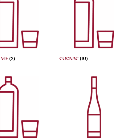
 VIE
(2)
COGNAC
(10)