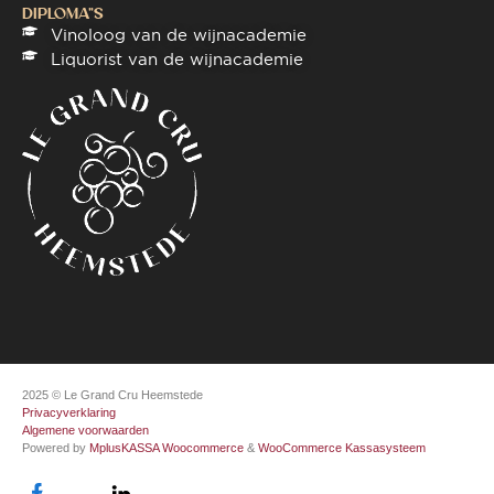
DIPLOMA"S
Vinoloog van de wijnacademie
Liquorist van de wijnacademie
2025 © Le Grand Cru Heemstede
Privacyverklaring
Algemene voorwaarden
Powered by
MplusKASSA Woocommerce
&
WooCommerce Kassasysteem