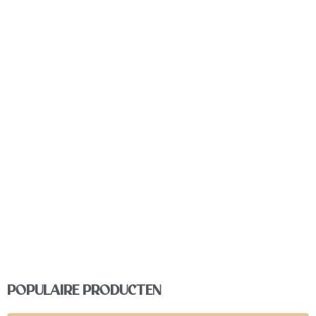
BEZOEK ONZE WIJNSPECIAALZAAK!
• Dinsdag t/m vrijdag 09.00 – 18.00 uur
• Zaterdag 09.00 – 17.00 uur
Raadhuisstraat 71a, Heemstede
POPULAIRE PRODUCTEN