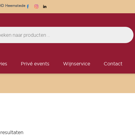
1 HD Heemstede
ies
Privé events
Wijnservice
Contact
 resultaten