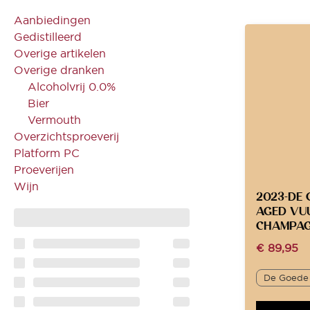
Aanbiedingen
Gedistilleerd
Overige artikelen
Overige dranken
Alcoholvrij 0.0%
Bier
Vermouth
Overzichtsproeverij
Platform PC
Proeverijen
Wijn
2023-DE 
AGED VU
CHAMPAG
€
89,95
De Goede 