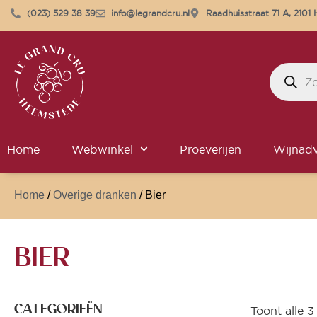
(023) 529 38 39
info@legrandcru.nl
Raadhuisstraat 71 A, 210
Home
Webwinkel
Proeverijen
Wijnadv
Home
/
Overige dranken
/ Bier
BIER
CATEGORIEËN
Toont alle 3