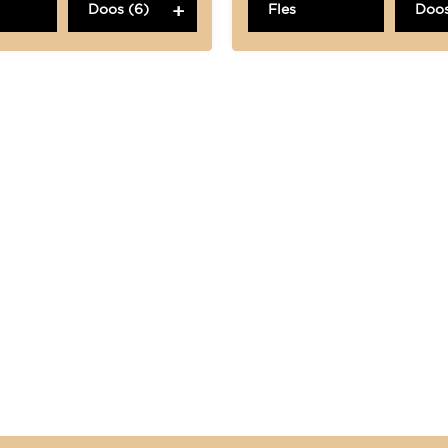
Doos (6)
Fles
Doos