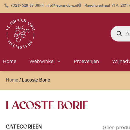
(023) 529 38 39
info@legrandcru.nl
Raadhuisstraat 71 A, 210
Home
Webwinkel
Proeverijen
Wijnadv
Home
/ Lacoste Borie
LACOSTE BORIE
CATEGORIEËN
Geen produ