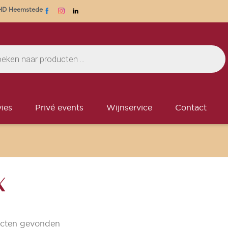
1 HD Heemstede
ies
Privé events
Wijnservice
Contact
X
cten gevonden