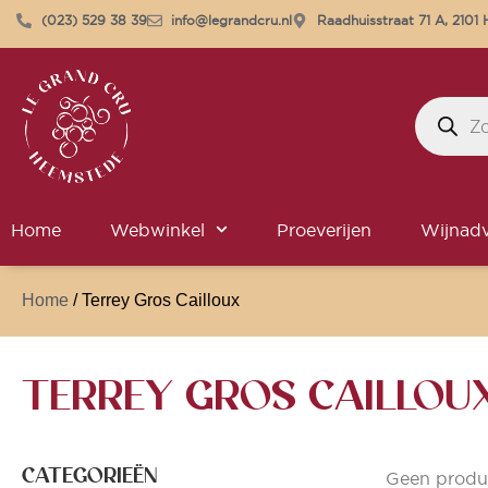
(023) 529 38 39
info@legrandcru.nl
Raadhuisstraat 71 A, 210
Home
Webwinkel
Proeverijen
Wijnadv
Home
/ Terrey Gros Cailloux
TERREY GROS CAILLOU
CATEGORIEËN
Geen produ