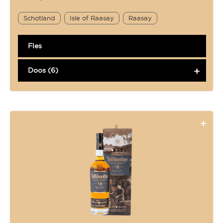
Schotland
Isle of Raasay
Raasay
Fles
Doos (6)