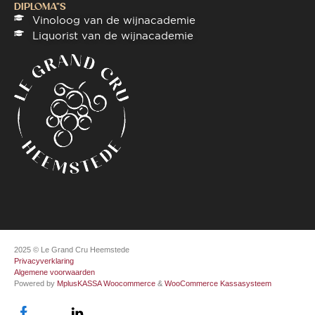
DIPLOMA"S
Vinoloog van de wijnacademie
Liquorist van de wijnacademie
2025 © Le Grand Cru Heemstede
Privacyverklaring
Algemene voorwaarden
Powered by
MplusKASSA Woocommerce
&
WooCommerce Kassasysteem