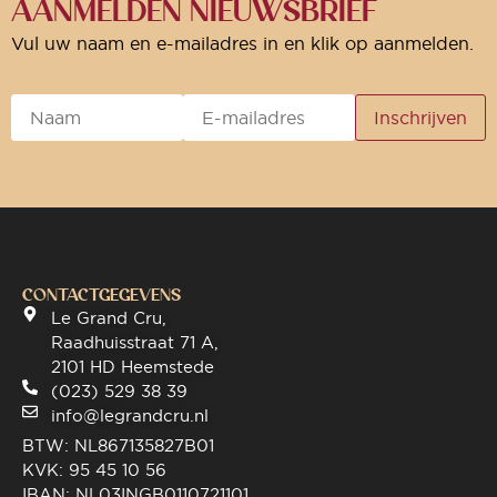
AANMELDEN NIEUWSBRIEF
Vul uw naam en e-mailadres in en klik op aanmelden.
CONTACTGEGEVENS
Le Grand Cru,
Raadhuisstraat 71 A,
2101 HD Heemstede
(023) 529 38 39
info@legrandcru.nl
BTW: NL867135827B01
KVK: 95 45 10 56
IBAN: NL03INGB0110721101