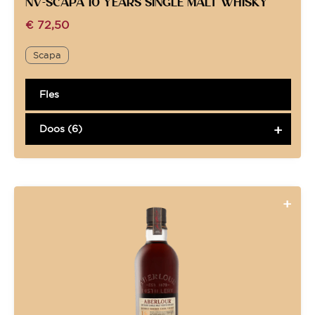
NV-SCAPA 10 YEARS SINGLE MALT WHISKY
€
72,50
Scapa
Fles
Doos (6)