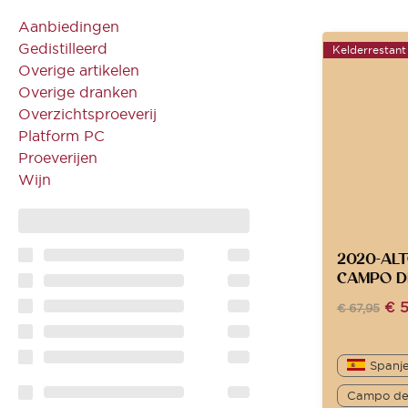
Aanbiedingen
Gedistilleerd
Kelderrestant
Overige artikelen
Overige dranken
Overzichtsproeverij
Platform PC
Proeverijen
Wijn
2020-AL
CAMPO D
€
5
€
67,95
Spanj
Campo de