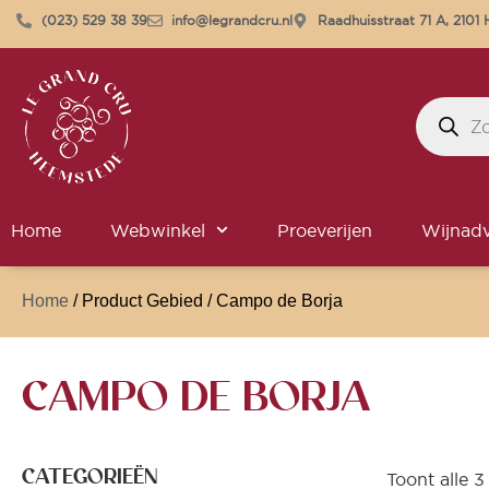
(023) 529 38 39
info@legrandcru.nl
Raadhuisstraat 71 A, 210
Home
Webwinkel
Proeverijen
Wijnadv
Home
/ Product Gebied / Campo de Borja
CAMPO DE BORJA
CATEGORIEËN
Toont alle 3