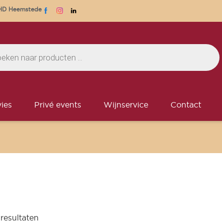
1 HD Heemstede
ies
Privé events
Wijnservice
Contact
 resultaten