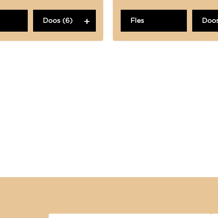
Doos (6)
Fles
Doos