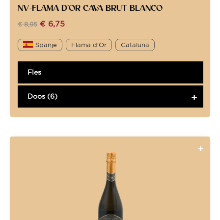
NV-FLAMA D’OR CAVA BRUT BLANCO
€
6,75
€
8,95
Spanje
Flama d'Or
Cataluna
Fles
Doos (6)