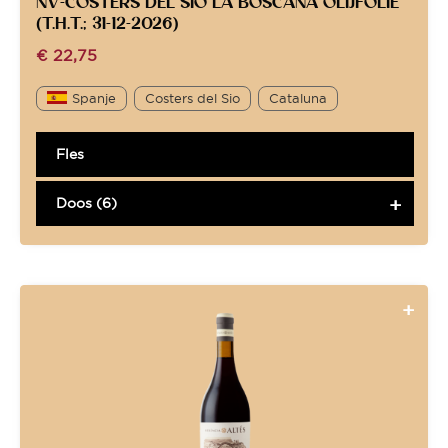
NV-COSTERS DEL SIO LA BOSCANA OLIJFOLIE
(T.H.T.; 31-12-2026)
€
22,75
Spanje
Costers del Sio
Cataluna
Fles
Doos (6)