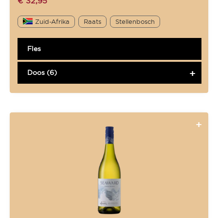
€
32,95
Zuid-Afrika
Raats
Stellenbosch
Fles
Doos (6)