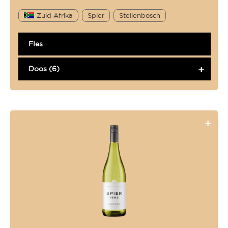
Zuid-Afrika
Spier
Stellenbosch
Fles
Doos (6)