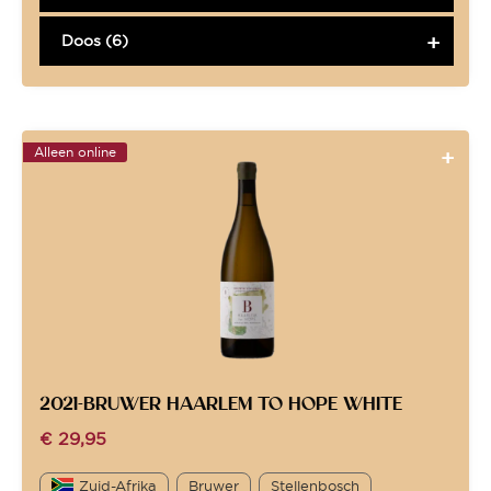
Doos (6)
Alleen online
2021-BRUWER HAARLEM TO HOPE WHITE
€
29,95
Zuid-Afrika
Bruwer
Stellenbosch