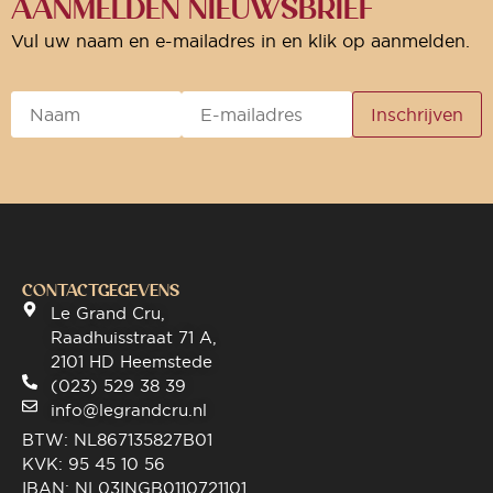
AANMELDEN NIEUWSBRIEF
Vul uw naam en e-mailadres in en klik op aanmelden.
CONTACTGEGEVENS
Le Grand Cru,
Raadhuisstraat 71 A,
2101 HD Heemstede
(023) 529 38 39
info@legrandcru.nl
BTW: NL867135827B01
KVK: 95 45 10 56
IBAN: NL03INGB0110721101