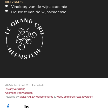
DIPLOMA"S
Vinoloog van de wijnacademie
Liquorist van de wijnacademie
2025 © Le Grand Cru Heemstede
Privacyverklaring
Algemene voorwaarden
Powered by
MplusKASSA Woocommerce
&
WooCommerce Kassasysteem