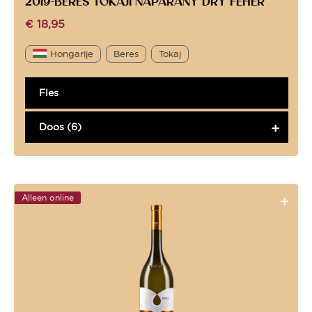
2019-BERES TOKAJI NAPARANY DRY FEHER
€
18,95
Hongarije
Beres
Tokaj
Fles
Doos (6)
Alleen online