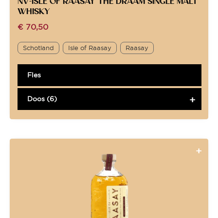
NV-ISLE OF RAASAY THE DRAAM SINGLE MALT
WHISKY
€
70,50
Schotland
Isle of Raasay
Raasay
Fles
Doos (6)