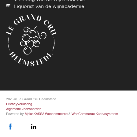
Liquorist van de wijnacademie
2025 © Le Grand Cru Heemstede
Privacyverklaring
Algemene voorwaarden
Powered by
MplusKASSA Woocommerce
&
WooCommerce Kassasysteem