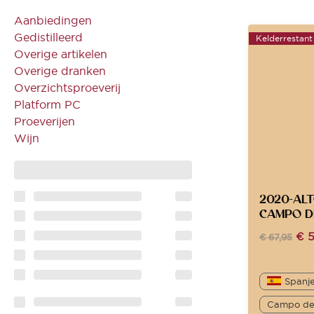
Aanbiedingen
Gedistilleerd
Kelderrestant
Overige artikelen
Overige dranken
Overzichtsproeverij
Platform PC
Proeverijen
Wijn
2020-AL
CAMPO D
€
5
€
67,95
Spanj
Campo de