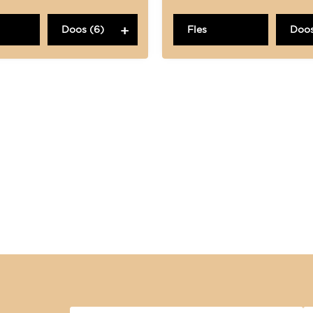
Doos (6)
Fles
Doos