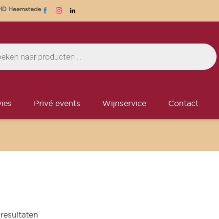
1 HD Heemstede
ies
Privé events
Wijnservice
Contact
 resultaten