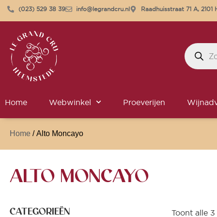
(023) 529 38 39
info@legrandcru.nl
Raadhuisstraat 71 A, 210
Home
Webwinkel
Proeverijen
Wijnadv
Home
/ Alto Moncayo
ALTO MONCAYO
CATEGORIEËN
Toont alle 3