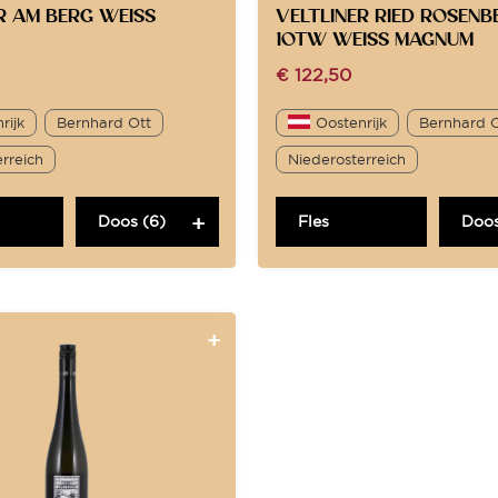
R AM BERG WEISS
VELTLINER RIED ROSENB
1OTW WEISS MAGNUM
€
122,50
rijk
Bernhard Ott
Oostenrijk
Bernhard 
rreich
Niederosterreich
Doos (6)
Fles
Doos