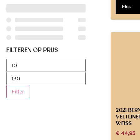
Fles
FILTEREN OP PRIJS
Filter
2021-BE
VELTLINE
WEISS
€
44,95