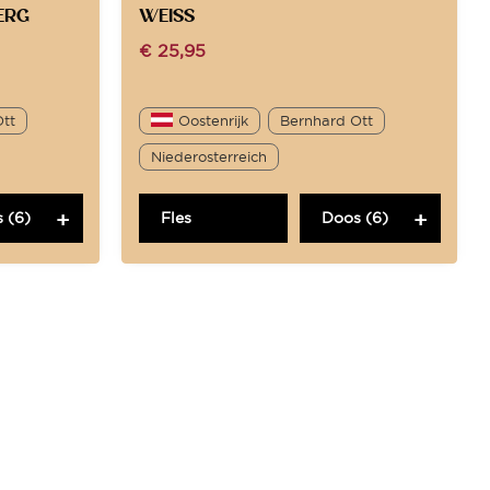
ERG
WEISS
€
25,95
Ott
Oostenrijk
Bernhard Ott
Niederosterreich
 (6)
Fles
Doos (6)