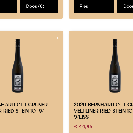
Doos (6)
Fles
Doos
RNHARD OTT GRUNER
2020-BERNHARD OTT G
R RIED STEIN 1OTW
VELTLINER RIED STEIN 1
WEISS
€
44,95