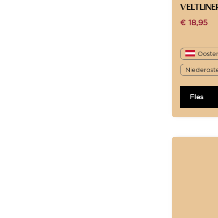
VELTLINE
€
18,95
Oosten
Niederoste
Fles