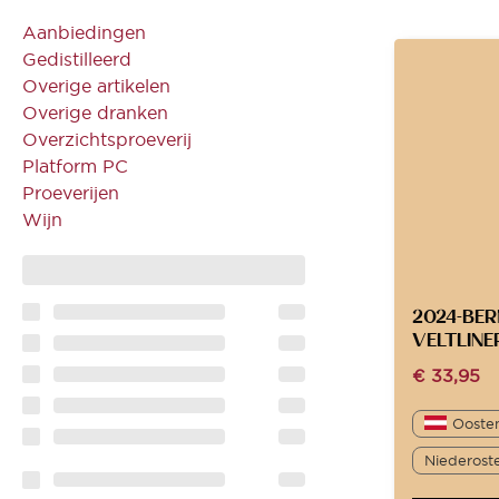
Aanbiedingen
Gedistilleerd
Overige artikelen
Overige dranken
Overzichtsproeverij
Platform PC
Proeverijen
Wijn
2024-BE
VELTLINE
€
33,95
Oosten
Niederoste