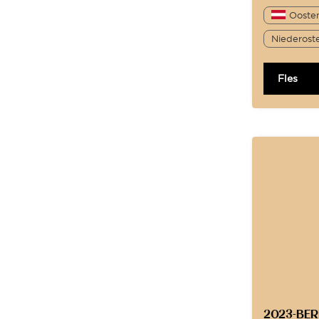
Oosten
Niederoste
Fles
2023-BE