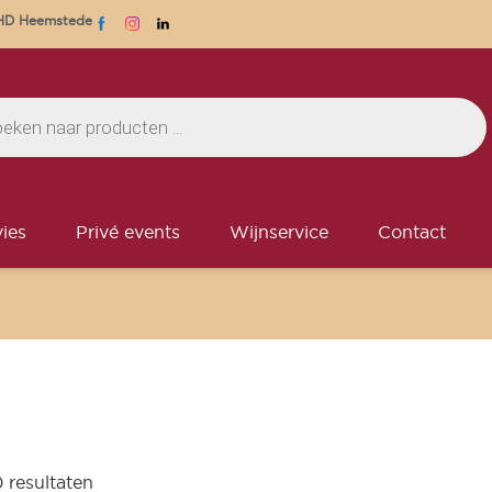
1 HD Heemstede
ies
Privé events
Wijnservice
Contact
0 resultaten