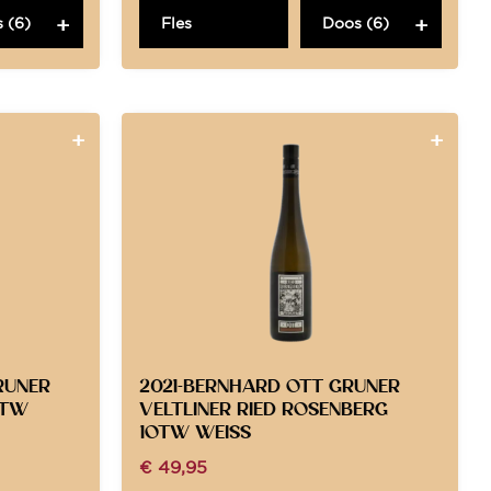
 (6)
Fles
Doos (6)
RUNER
2021-BERNHARD OTT GRUNER
OTW
VELTLINER RIED ROSENBERG
1OTW WEISS
€
49,95