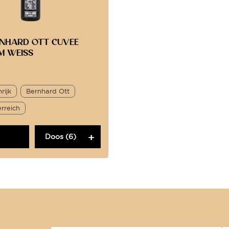
RNHARD OTT CUVEE
M WEISS
rijk
Bernhard Ott
rreich
Doos (6)