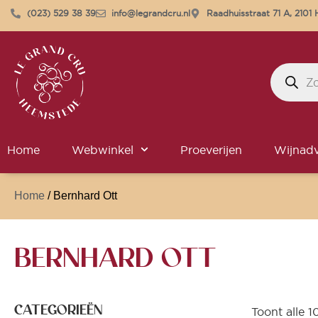
(023) 529 38 39
info@legrandcru.nl
Raadhuisstraat 71 A, 210
Home
Webwinkel
Proeverijen
Wijnadv
Home
/ Bernhard Ott
BERNHARD OTT
CATEGORIEËN
Toont alle 1