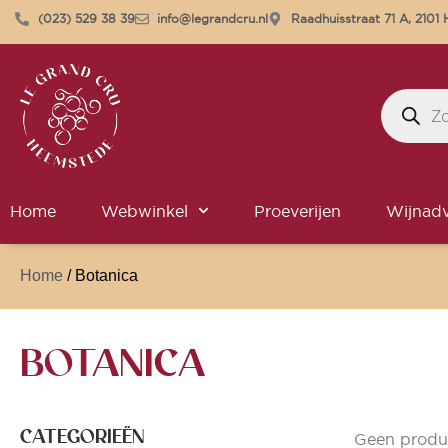
(023) 529 38 39
info@legrandcru.nl
Raadhuisstraat 71 A, 210
Home
Webwinkel
Proeverijen
Wijnadv
Home
/ Botanica
BOTANICA
CATEGORIEËN
Geen produ