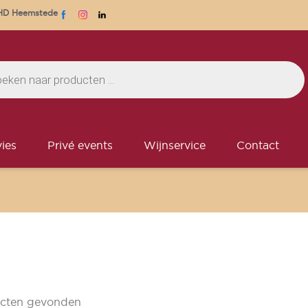
1 HD Heemstede
ies
Privé events
Wijnservice
Contact
cten gevonden