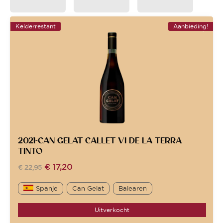
Kelderrestant
Aanbieding!
2021-CAN GELAT CALLET VI DE LA TERRA
TINTO
€
17,20
€
22,95
Spanje
Can Gelat
Balearen
Uitverkocht