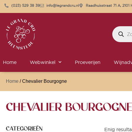
(023) 529 38 39
info@legrandcru.nl
Raadhuisstraat 71 A, 210
Home
Webwinkel
Proeverijen
Wijnadv
Home
/ Chevalier Bourgogne
CHEVALIER BOURGOGN
CATEGORIEËN
Enig resulta