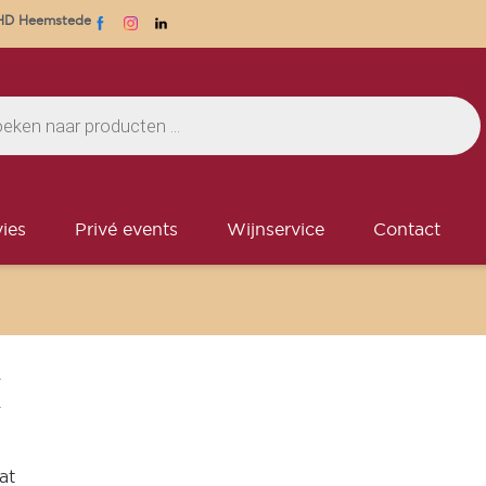
1 HD Heemstede
ies
Privé events
Wijnservice
Contact
E
at