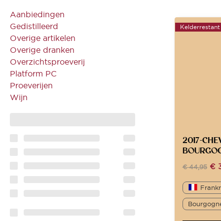
Aanbiedingen
Gedistilleerd
Kelderrestant
Overige artikelen
Overige dranken
Overzichtsproeverij
Platform PC
Proeverijen
Wijn
2017-CHE
BOURGOG
€
3
€
44,95
Frankr
Bourgogn