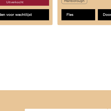
Marlborough
Uitverkocht
en voor wachtlijst
Fles
Doos