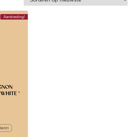
Aanbieding!
IGNON
WHITE *
Henri