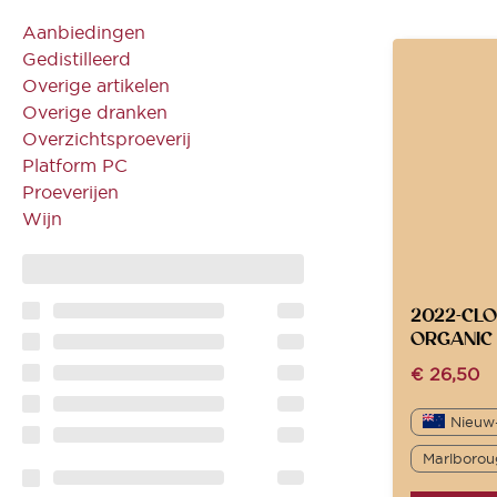
Aanbiedingen
Gedistilleerd
Overige artikelen
Overige dranken
Overzichtsproeverij
Platform PC
Proeverijen
Wijn
2022-CLO
ORGANIC 
€
26,50
Nieuw
Marlborou