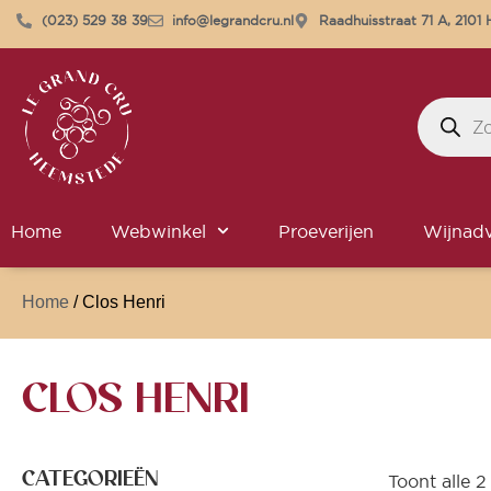
(023) 529 38 39
info@legrandcru.nl
Raadhuisstraat 71 A, 210
Home
Webwinkel
Proeverijen
Wijnadv
Home
/ Clos Henri
CLOS HENRI
CATEGORIEËN
Toont alle 2