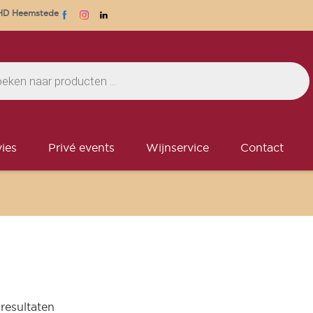
1 HD Heemstede
ies
Privé events
Wijnservice
Contact
 resultaten