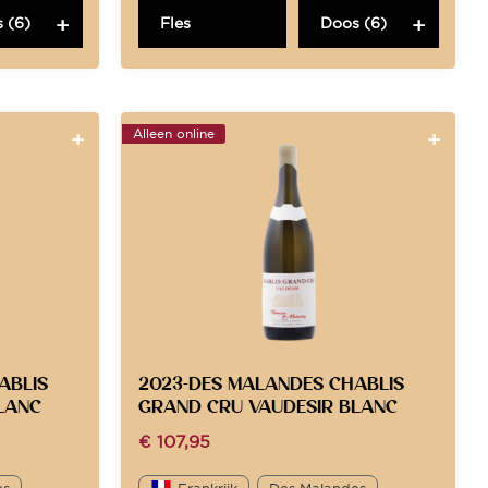
 (6)
Fles
Doos (6)
Alleen online
ABLIS
2023-DES MALANDES CHABLIS
LANC
GRAND CRU VAUDESIR BLANC
€
107,95
es
Frankrijk
Des Malandes