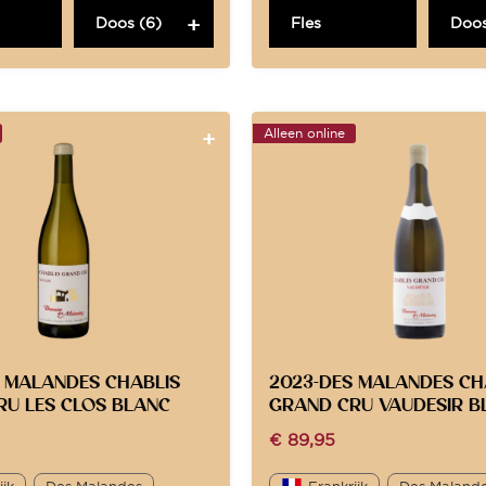
Doos (6)
Fles
Doos
Alleen online
 MALANDES CHABLIS
2023-DES MALANDES CH
U LES CLOS BLANC
GRAND CRU VAUDESIR B
€
89,95
ijk
Des Malandes
Frankrijk
Des Maland