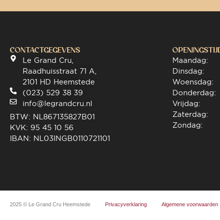
CONTACTGEGEVENS
OPENINGSTIJ
Le Grand Cru,
Maandag:
Raadhuisstraat 71 A,
Dinsdag:
2101 HD Heemstede
Woensdag:
(023) 529 38 39
Donderdag:
info@legrandcru.nl
Vrijdag:
Zaterdag:
BTW: NL867135827B01
Zondag:
KVK: 95 45 10 56
IBAN: NL03INGB0110721101
2025 © Le Grand Cru Heemstede
Privacyverklaring
Algemene voorwaarden