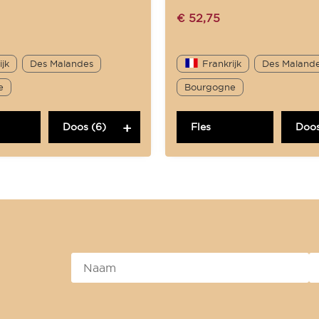
€
52,75
ijk
Des Malandes
Frankrijk
Des Maland
e
Bourgogne
Doos (6)
Fles
Doos