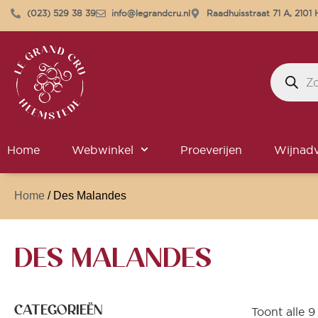
(023) 529 38 39
info@legrandcru.nl
Raadhuisstraat 71 A, 210
Home
Webwinkel
Proeverijen
Wijnadv
Home
/ Des Malandes
DES MALANDES
CATEGORIEËN
Toont alle 9