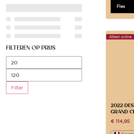
Fles
Alleen online
FILTEREN OP PRIJS
Filter
2022-DES
GRAND CR
€
114,95
Frankr