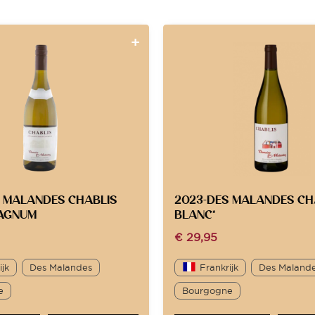
 MALANDES CHABLIS
2023-DES MALANDES CH
AGNUM
BLANC*
€
29,95
ijk
Des Malandes
Frankrijk
Des Maland
e
Bourgogne