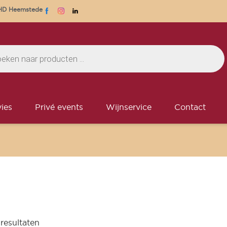
1 HD Heemstede
ies
Privé events
Wijnservice
Contact
 resultaten