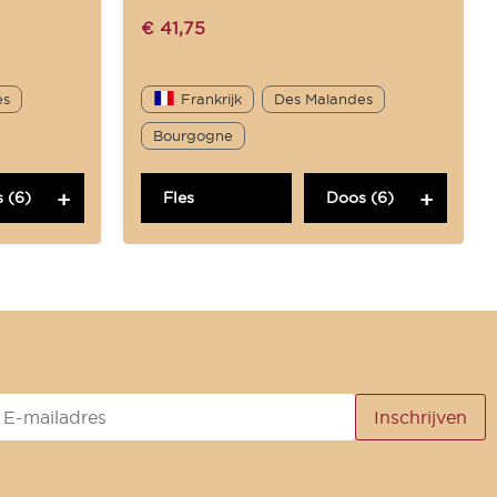
€
41,75
es
Frankrijk
Des Malandes
Bourgogne
 (6)
Fles
Doos (6)