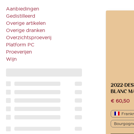
Aanbiedingen
Gedistilleerd
Overige artikelen
Overige dranken
Overzichtsproeverij
Platform PC
Proeverijen
Wijn
2022-DES
BLANC M
€
60,50
Frankr
Bourgogn