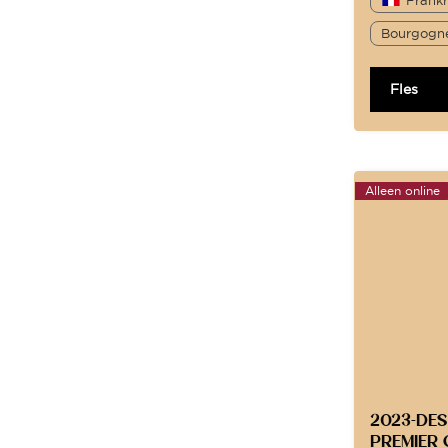
Bourgogn
Fles
Alleen online
2023-DES
PREMIER