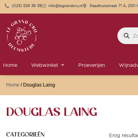
(023) 529 38 39
info@legrandcru.nl
Raadhuisstraat 71 A, 210
Home
Webwinkel
Proeverijen
Wijnadv
Home
/ Douglas Laing
DOUGLAS LAING
CATEGORIEËN
Enig resulta