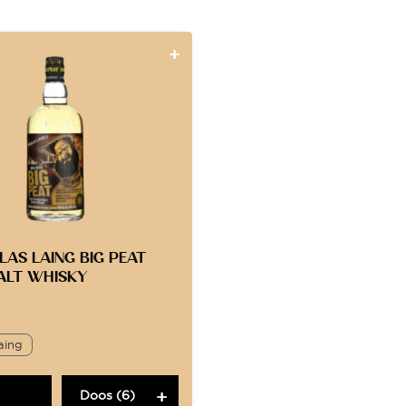
AS LAING BIG PEAT
ALT WHISKY
aing
Doos (6)