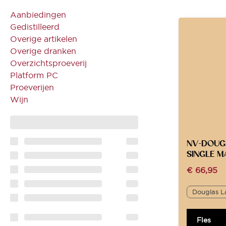
Aanbiedingen
Gedistilleerd
Overige artikelen
Overige dranken
Overzichtsproeverij
Platform PC
Proeverijen
Wijn
NV-DOUGL
SINGLE M
€
66,95
Douglas L
Fles