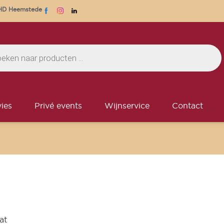
1 HD Heemstede
ies
Privé events
Wijnservice
Contact
at