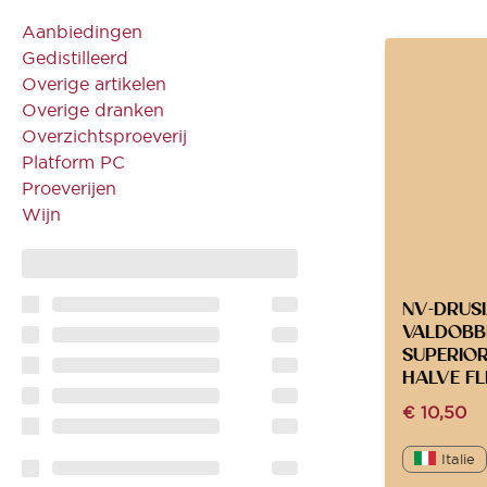
Aanbiedingen
Gedistilleerd
Overige artikelen
Overige dranken
Overzichtsproeverij
Platform PC
Proeverijen
Wijn
NV-DRUSI
VALDOBB
SUPERIO
HALVE FL
€
10,50
Italie