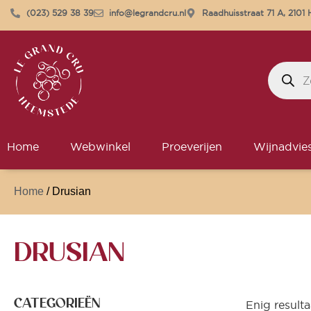
(023) 529 38 39
info@legrandcru.nl
Raadhuisstraat 71 A, 210
Home
Webwinkel
Proeverijen
Wijnadvie
Home
/ Drusian
DRUSIAN
CATEGORIEËN
Enig resulta