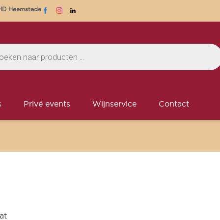
1 HD Heemstede
s
Privé events
Wijnservice
Contact
at