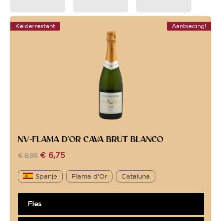
Kelderrestant
Aanbieding!
NV-FLAMA D’OR CAVA BRUT BLANCO
€
6,75
€
8,95
Spanje
Flama d'Or
Cataluna
Fles