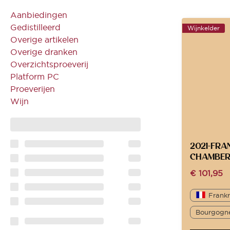
Aanbiedingen
Gedistilleerd
Wijnkelder
Overige artikelen
Overige dranken
Overzichtsproeverij
Platform PC
Proeverijen
Wijn
2021-FRA
CHAMBER
€
101,95
Frankr
Bourgogn