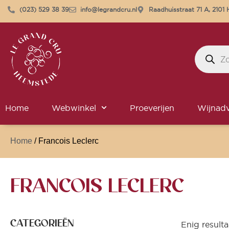
(023) 529 38 39
info@legrandcru.nl
Raadhuisstraat 71 A, 210
Home
Webwinkel
Proeverijen
Wijnadv
Home
/ Francois Leclerc
FRANCOIS LECLERC
CATEGORIEËN
Enig resulta