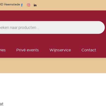
1 HD Heemstede
ies
Privé events
Wijnservice
Contact
at