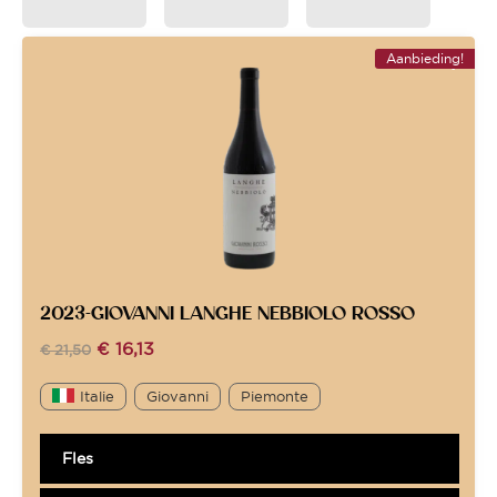
Aanbieding!
2023-GIOVANNI LANGHE NEBBIOLO ROSSO
€
16,13
€
21,50
Italie
Giovanni
Piemonte
Fles