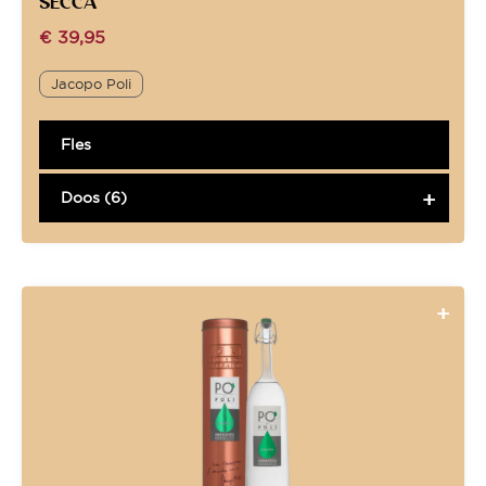
SECCA
€
39,95
Jacopo Poli
Fles
Doos (6)