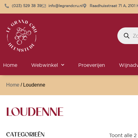
(023) 529 38 39
info@legrandcru.nl
Raadhuisstraat 71 A, 210
Home
Webwinkel
Proeverijen
Wijnadv
Home
/ Loudenne
LOUDENNE
CATEGORIEËN
Toont alle 2