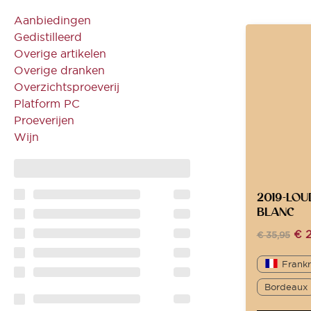
Aanbiedingen
Gedistilleerd
Overige artikelen
Overige dranken
Overzichtsproeverij
Platform PC
Proeverijen
Wijn
2019-LO
BLANC
€
2
€
35,95
Frankr
Bordeaux