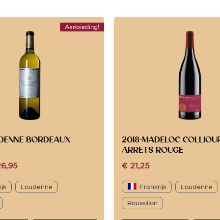
Aanbieding!
UDENNE BORDEAUX
2018-MADELOC COLLIOU
ARRETS ROUGE
6,95
€
21,25
ijk
Loudenne
Frankrijk
Loudenne
Roussillon