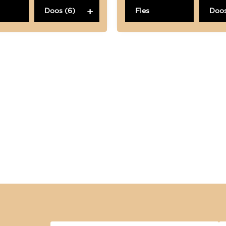
Doos (6)
Fles
Doos