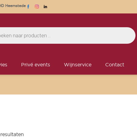
1 HD Heemstede
ies
Privé events
Wijnservice
Contact
 resultaten