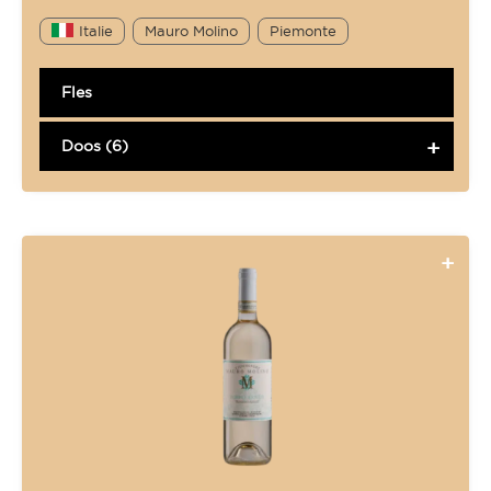
Italie
Mauro Molino
Piemonte
Fles
Doos (6)