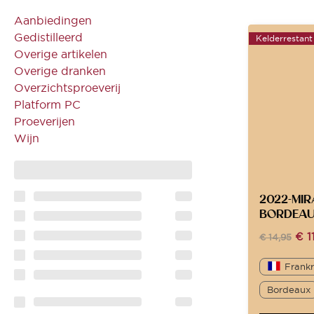
Aanbiedingen
Gedistilleerd
Kelderrestant
Overige artikelen
Overige dranken
Overzichtsproeverij
Platform PC
Proeverijen
Wijn
2022-MI
BORDEAU
€
1
€
14,95
Frankr
Bordeaux