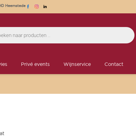
1 HD Heemstede
ies
Privé events
Wijnservice
Contact
at