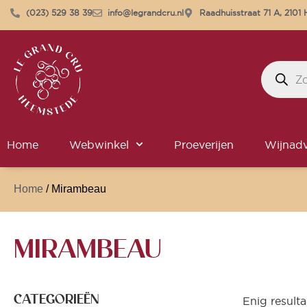
(023) 529 38 39
info@legrandcru.nl
Raadhuisstraat 71 A, 210
Home
Webwinkel
Proeverijen
Wijnadv
Home
/ Mirambeau
MIRAMBEAU
CATEGORIEËN
Enig resulta