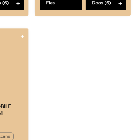
 (6)
Fles
Doos (6)
BILE
M
scane