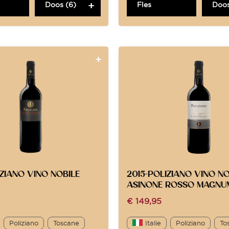
Doos (6)
Fles
Doos
IZIANO VINO NOBILE
2015-POLIZIANO VINO NO
ASINONE ROSSO MAGNU
€
149,95
Poliziano
Toscane
Italie
Poliziano
To