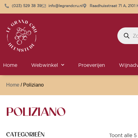
(023) 529 38 39
info@legrandcru.nl
Raadhuisstraat 71 A, 210
Home
Webwinkel
Proeverijen
Wijnadv
Home
/ Poliziano
POLIZIANO
CATEGORIEËN
Toont alle 5