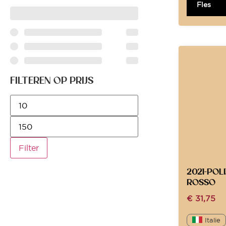
Fles
FILTEREN OP PRIJS
Filter
2021-POL
ROSSO
€
31,75
Italie