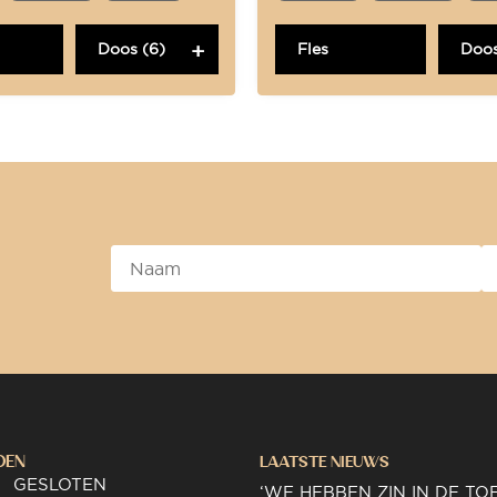
Doos (6)
Fles
Doos
DEN
LAATSTE NIEUWS
GESLOTEN
‘WE HEBBEN ZIN IN DE TO