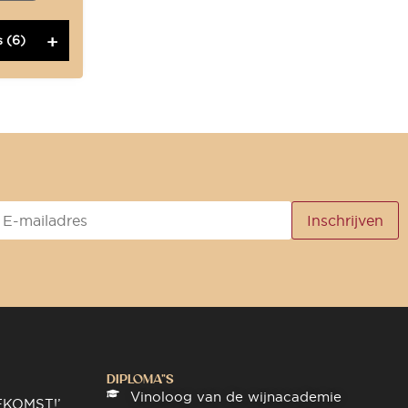
 (6)
DIPLOMA"S
Vinoloog van de wijnacademie
EKOMST!’