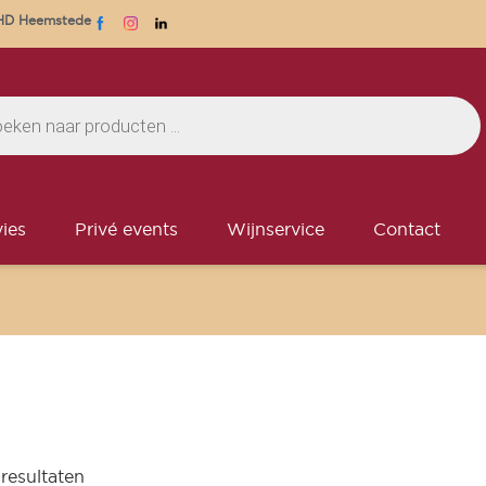
1 HD Heemstede
ies
Privé events
Wijnservice
Contact
 resultaten