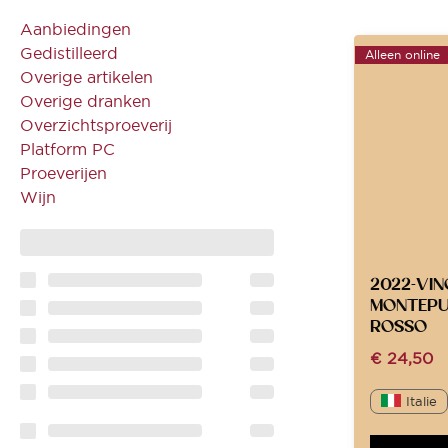
Aanbiedingen
Gedistilleerd
Alleen online
Overige artikelen
Overige dranken
Overzichtsproeverij
Platform PC
Proeverijen
Wijn
2022-VIN
MONTEPU
ROSSO
€
24,50
Italie