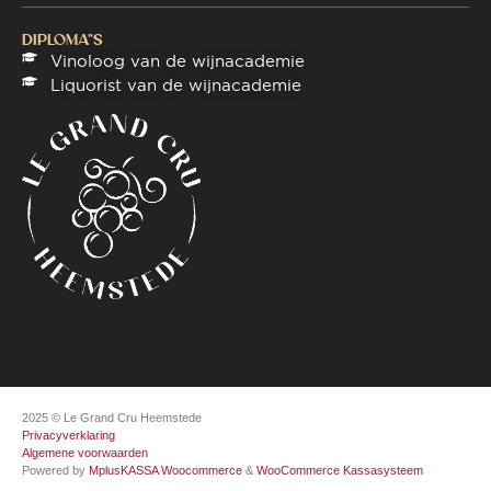
DIPLOMA"S
Vinoloog van de wijnacademie
Liquorist van de wijnacademie
2025 © Le Grand Cru Heemstede
Privacyverklaring
Algemene voorwaarden
Powered by
MplusKASSA Woocommerce
&
WooCommerce Kassasysteem