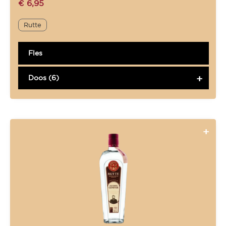
€
6,95
Rutte
Fles
Doos (6)