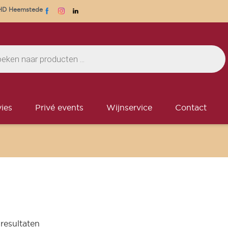
1 HD Heemstede
ies
Privé events
Wijnservice
Contact
 resultaten