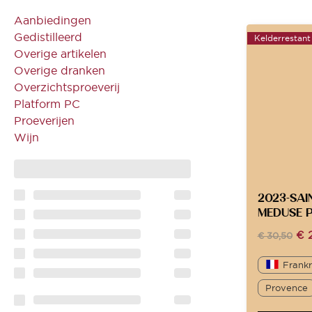
Aanbiedingen
Gedistilleerd
Kelderrestant
Overige artikelen
Overige dranken
Overzichtsproeverij
Platform PC
Proeverijen
Wijn
2023-SAI
MEDUSE 
€
2
€
30,50
Frankr
Provence