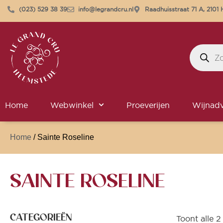
(023) 529 38 39
info@legrandcru.nl
Raadhuisstraat 71 A, 210
Home
Webwinkel
Proeverijen
Wijnadv
Home
/ Sainte Roseline
SAINTE ROSELINE
CATEGORIEËN
Toont alle 2