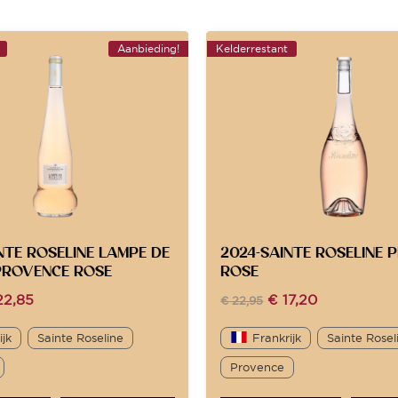
Aanbieding!
Kelderrestant
NTE ROSELINE LAMPE DE
2024-SAINTE ROSELINE 
PROVENCE ROSE
ROSE
2,85
€
17,20
€
22,95
ijk
Sainte Roseline
Frankrijk
Sainte Rosel
Provence