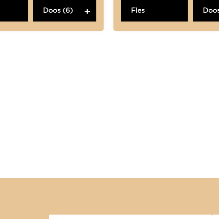
Doos (6)
Fles
Doos