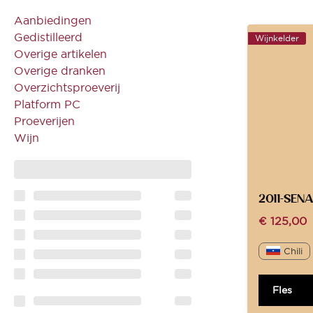
Aanbiedingen
Gedistilleerd
Wijnkelder
Overige artikelen
Overige dranken
Overzichtsproeverij
Platform PC
Proeverijen
Wijn
2011-SEN
€
125,00
Chili
Fles