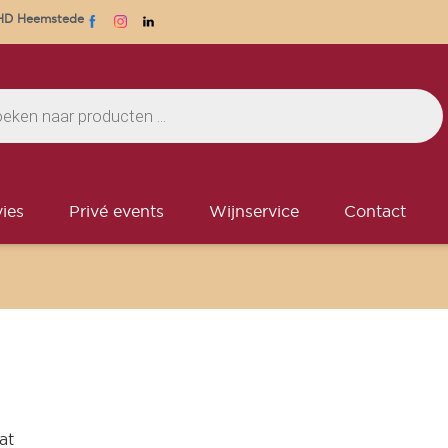
1 HD Heemstede
ies
Privé events
Wijnservice
Contact
at