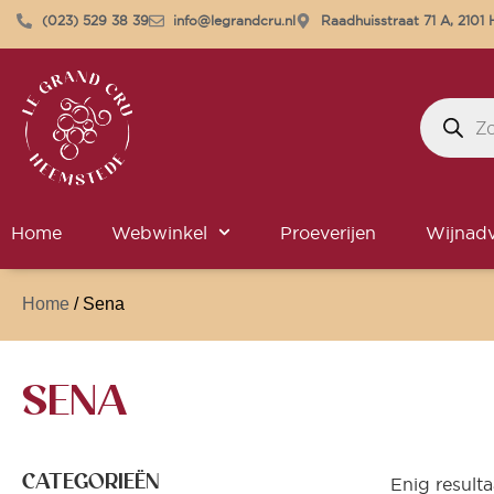
(023) 529 38 39
info@legrandcru.nl
Raadhuisstraat 71 A, 210
Home
Webwinkel
Proeverijen
Wijnadv
Home
/ Sena
SENA
CATEGORIEËN
Enig resulta