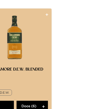
MORE D.E.W. BLENDED
D.E.W.
Doos (6)