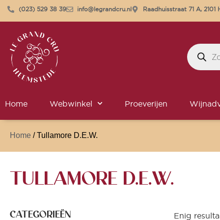
(023) 529 38 39
info@legrandcru.nl
Raadhuisstraat 71 A, 210
Home
Webwinkel
Proeverijen
Wijnadv
Home
/ Tullamore D.E.W.
TULLAMORE D.E.W.
CATEGORIEËN
Enig resulta