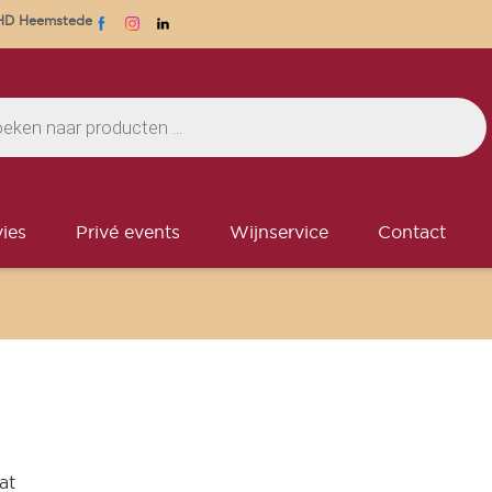
1 HD Heemstede
ies
Privé events
Wijnservice
Contact
at