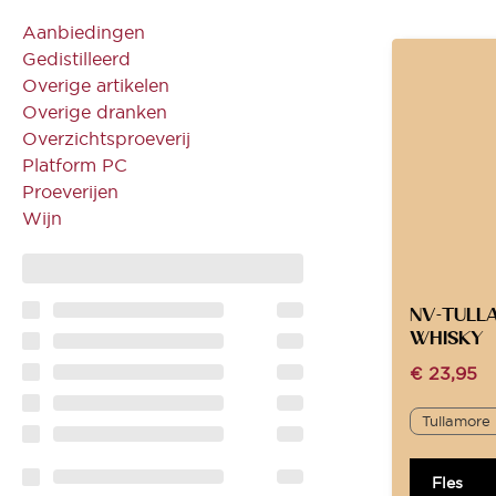
Aanbiedingen
Gedistilleerd
Overige artikelen
Overige dranken
Overzichtsproeverij
Platform PC
Proeverijen
Wijn
NV-TULLA
WHISKY
€
23,95
Tullamore 
Fles