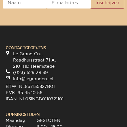
CONTACTGEGEVENS
Le Grand Cru,
Raadhuisstraat 71 A,
2101 HD Heemstede
(023) 529 38 39
info@legrandcru.nl
BTW: NL867135827B01
KVK: 95 45 10 56
IBAN: NL03INGB0110721101
OPENINGSTIJDEN
Maandag:
GESLOTEN
Dinsdag:
9:00 - 18:00