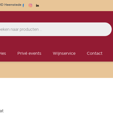
1 HD Heemstede
ies
Privé events
Wijnservice
Contact
at