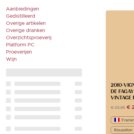
Aanbiedingen
Gedistilleerd
Overige artikelen
Overige dranken
Overzichtsproeverij
Platform PC
Proeverijen
Wijn
2010-VIG
DE FAGA
VINTAGE
€
2
€
33,95
Frankr
Roussillon