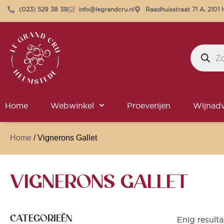
(023) 529 38 39
info@legrandcru.nl
Raadhuisstraat 71 A, 210
Home
Webwinkel
Proeverijen
Wijnadv
Home
/ Vignerons Gallet
VIGNERONS GALLET
CATEGORIEËN
Enig resulta