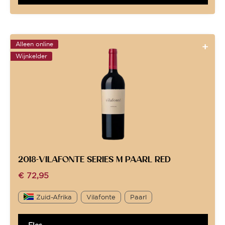
Alleen online
Wijnkelder
2018-VILAFONTE SERIES M PAARL RED
€
72,95
Zuid-Afrika
Vilafonte
Paarl
Fles