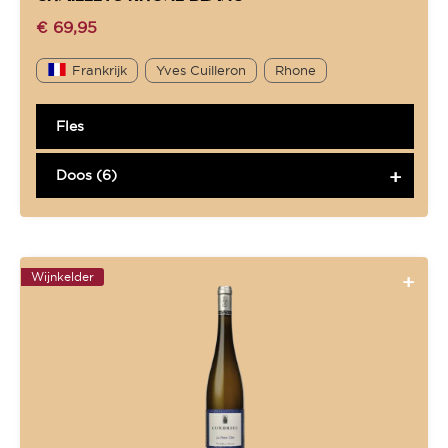
€
69,95
Frankrijk
Yves Cuilleron
Rhone
Fles
Doos (6)
Wijnkelder