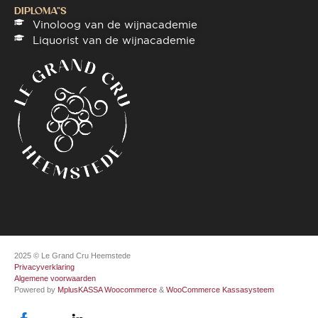
DIPLOMA"S
Vinoloog van de wijnacademie
Liquorist van de wijnacademie
2025 © Le Grand Cru Heemstede
Privacyverklaring
Algemene voorwaarden
Powered by
MplusKASSA Woocommerce
&
WooCommerce Kassasysteem