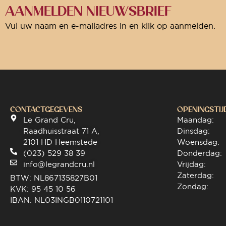
AANMELDEN NIEUWSBRIEF
Vul uw naam en e-mailadres in en klik op aanmelden.
CONTACTGEGEVENS
OPENINGSTIJ
Le Grand Cru,
Maandag:
Raadhuisstraat 71 A,
Dinsdag:
2101 HD Heemstede
Woensdag:
(023) 529 38 39
Donderdag:
info@legrandcru.nl
Vrijdag:
Zaterdag:
BTW: NL867135827B01
Zondag:
KVK: 95 45 10 56
IBAN: NL03INGB0110721101