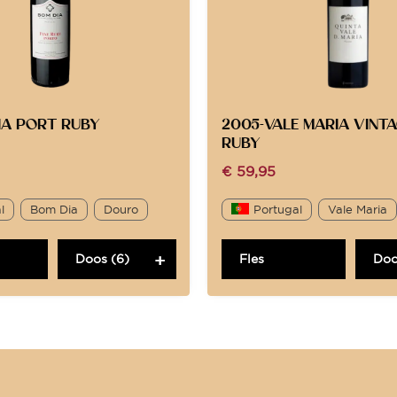
IA PORT RUBY
2005-VALE MARIA VINT
RUBY
€
59,95
l
Bom Dia
Douro
Portugal
Vale Maria
Doos (6)
Fles
Doo