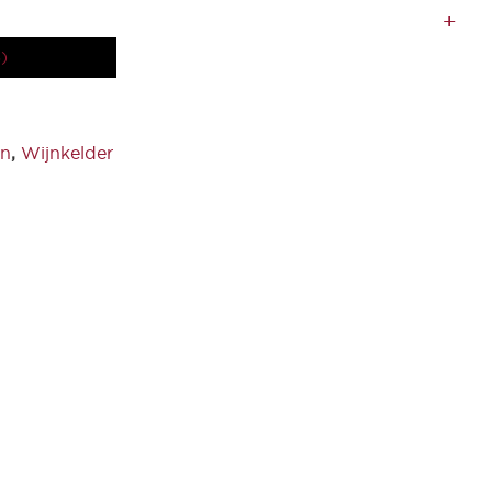
)
jn
,
Wijnkelder