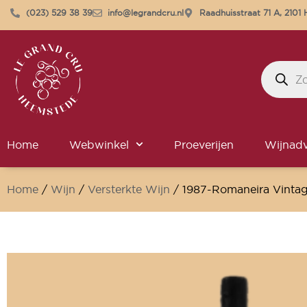
(023) 529 38 39
info@legrandcru.nl
Raadhuisstraat 71 A, 210
Home
Webwinkel
Proeverijen
Wijnadv
Home
/
Wijn
/
Versterkte Wijn
/ 1987-Romaneira Vinta
Wijnkelder