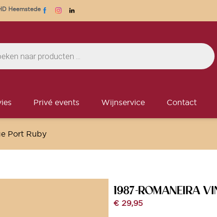
1 HD Heemstede
ies
Privé events
Wijnservice
Contact
ge Port Ruby
1987-ROMANEIRA V
€
29,95