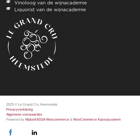
Vinoloog van de wijnacademie
Liquorist van de wijnacademie
2025 © Le Grand Cru Heemstede
Privacyverklaring
Algemene voorwaarden
Powered by
MplusKASSA Woocommerce
&
WooCommerce Kassasysteem