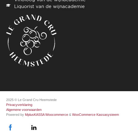
Liquorist van de wijnacademie
2025 © Le Grand Cru Heemstede
Privacyverklaring
Algemene voorwaarden
Powered by
MplusKASSA Woocommerce
&
WooCommerce Kassasysteem