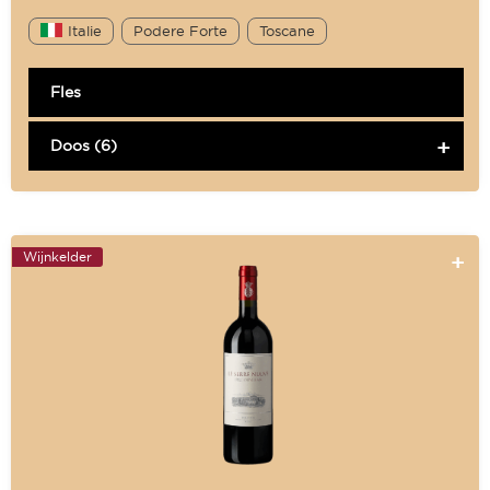
Italie
Podere Forte
Toscane
Fles
Doos (6)
Wijnkelder