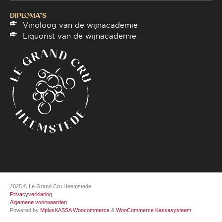
DIPLOMA"S
Vinoloog van de wijnacademie
Liquorist van de wijnacademie
2025 © Le Grand Cru Heemstede
Privacyverklaring
Algemene voorwaarden
Powered by
MplusKASSA Woocommerce
&
WooCommerce Kassasysteem