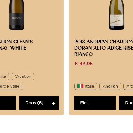
TION GLENN’S
2018-ANDRIAN CHARDO
NAY WHITE
DORAN ALTO ADIGE RIS
BIANCO
€
43,95
rika
Creation
rde Vallei
Italie
Andrian
Alt
Doos (6)
Fles
Doo