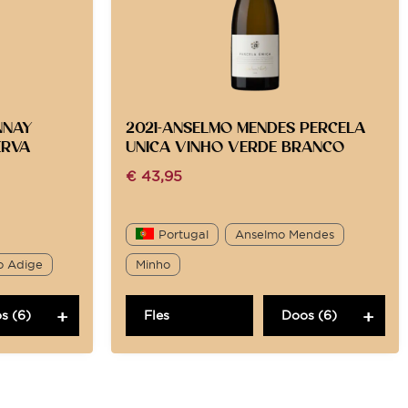
NNAY
2021-ANSELMO MENDES PERCELA
ERVA
UNICA VINHO VERDE BRANCO
€
43,95
Portugal
Anselmo Mendes
o Adige
Minho
s (6)
Fles
Doos (6)