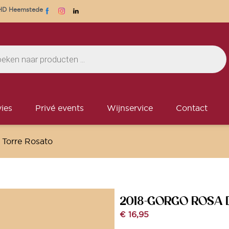
1 HD Heemstede
ies
Privé events
Wijnservice
Contact
Torre Rosato
2018-GORGO ROSA 
€
16,95