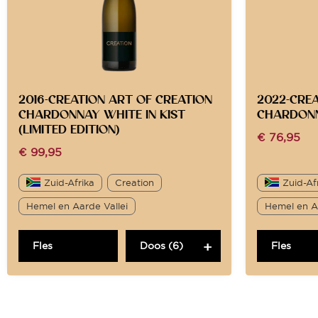
2016-CREATION ART OF CREATION
2022-CREA
CHARDONNAY WHITE IN KIST
CHARDON
(LIMITED EDITION)
€
76,95
€
99,95
Zuid-Afrika
Creation
Zuid-Af
Hemel en Aarde Vallei
Hemel en Aa
Fles
Doos (6)
Fles