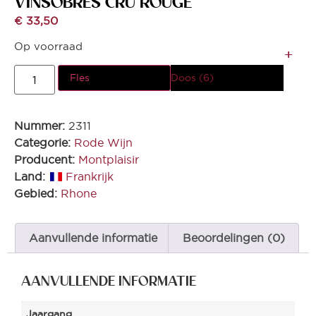
VINSOBRES CRU ROUGE
€
33,50
Op voorraad
Fles
Doos (6)
Nummer:
2311
Categorie:
Rode Wijn
Producent:
Montplaisir
Land:
Frankrijk
Gebied:
Rhone
Aanvullende informatie
Beoordelingen (0)
AANVULLENDE INFORMATIE
Jaargang