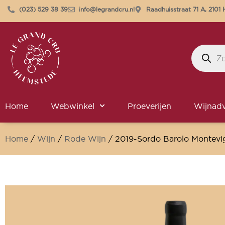
(023) 529 38 39
info@legrandcru.nl
Raadhuisstraat 71 A, 210
Home
Webwinkel
Proeverijen
Wijnadv
Home
/
Wijn
/
Rode Wijn
/ 2019-Sordo Barolo Montevig