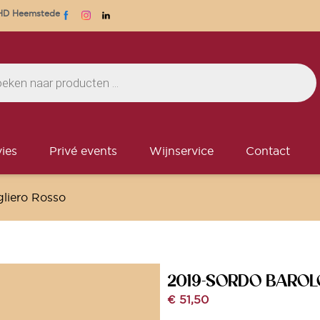
1 HD Heemstede
ies
Privé events
Wijnservice
Contact
liero Rosso
2019-SORDO BAROL
€
51,50