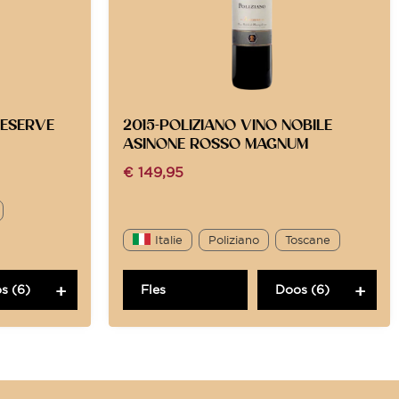
RESERVE
2015-POLIZIANO VINO NOBILE
ASINONE ROSSO MAGNUM
€
149,95
Italie
Poliziano
Toscane
s (6)
Fles
Doos (6)