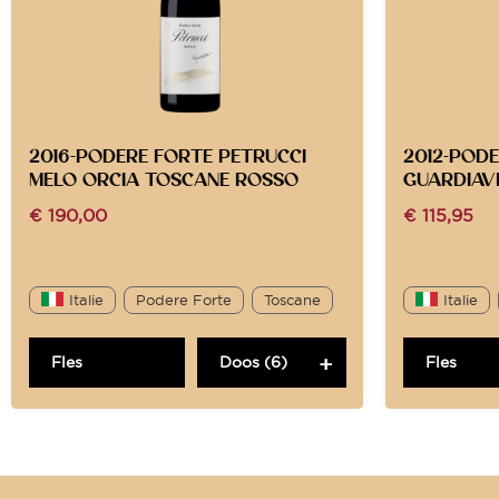
2016-PODERE FORTE PETRUCCI
2012-POD
MELO ORCIA TOSCANE ROSSO
GUARDIAV
€
190,00
€
115,95
Italie
Podere Forte
Toscane
Italie
Fles
Doos (6)
Fles