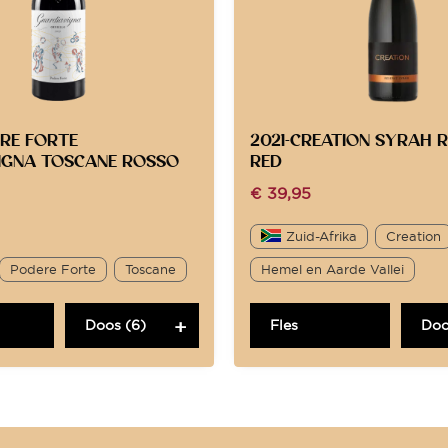
ERE FORTE
2021-CREATION SYRAH 
IGNA TOSCANE ROSSO
RED
€
39,95
Zuid-Afrika
Creation
Podere Forte
Toscane
Hemel en Aarde Vallei
Doos (6)
Fles
Doo