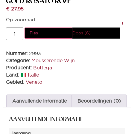
GOLD ROSATO ROZE
€
27,95
Op voorraad
Fles
Doos (6)
Nummer:
2993
Categorie:
Mousserende Wijn
Producent:
Bottega
Land:
Italie
Gebied:
Veneto
Aanvullende informatie
Beoordelingen (0)
AANVULLENDE INFORMATIE
Jaargang