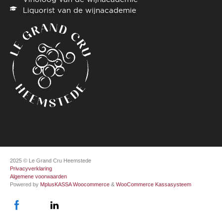
Liquorist van de wijnacademie
2025 © Le Grand Cru Heemstede
Privacyverklaring
Algemene voorwaarden
Powered by
MplusKASSA Woocommerce
&
WooCommerce Kassasysteem