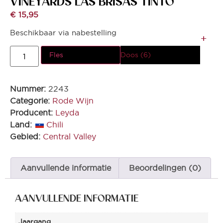
VINEYARDS LAS BRISAS TINTO
€
15,95
Beschikbaar via nabestelling
Fles
Doos (6)
Nummer:
2243
Categorie:
Rode Wijn
Producent:
Leyda
Land:
Chili
Gebied:
Central Valley
Aanvullende informatie
Beoordelingen (0)
AANVULLENDE INFORMATIE
Jaargang