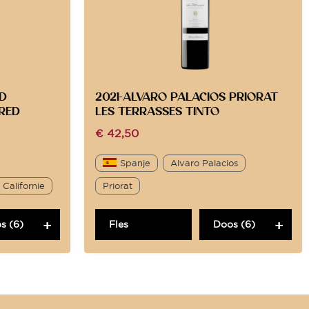
D
2021-ALVARO PALACIOS PRIORAT
 RED
LES TERRASSES TINTO
€
42,50
Spanje
Alvaro Palacios
Californie
Priorat
s (6)
Fles
Doos (6)