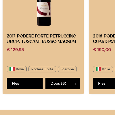
2017-PODERE FORTE PETRUCCINO
2016-POD
ORCIA TOSCANE ROSSO MAGNUM
GUARDIAV
€
129,95
€
190,00
Italie
Podere Forte
Toscane
Italie
Fles
Doos (6)
Fles