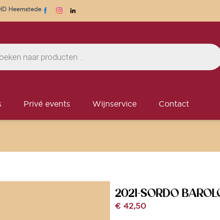
1 HD Heemstede
s
Privé events
Wijnservice
Contact
2021-SORDO BAROL
€
42,50