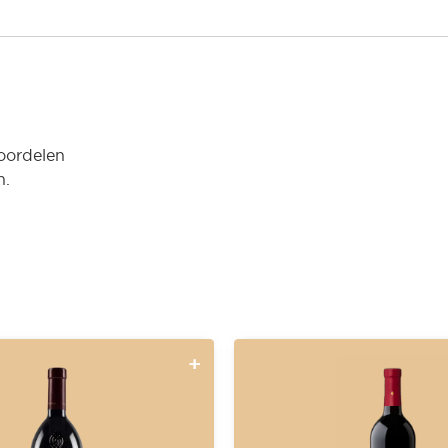
oordelen
n.