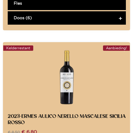
Fles
Doos (6)
Kelderrestant
Aanbieding!
2023-ERMES AULICO NERELLO MASCALESE SICILIA
ROSSO
€
6,80
€
8,50